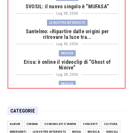
SVOSIL: il nuovo singolo è “MUFASA”
Lug 30, 2026
LE NOSTRE INTERVISTE
Santelmo: «Ripartire dalle origini per
ritrovare la luce tra...
Lug 30, 2026
MUSICA
Erisu: è online il videoclip di “Ghost of
Ninive”
Lug 28, 2026
MUSICA
Sissy Castrogiovanni protagonista
dell'opera-musical "La Reg...
Lug 27, 2026
CATEGORIE
CULTURA
Andrea Mingardi presenta il romanzo
ALBUM
CINEMA
COMUNICATI STAMPA
CONCERTI
CULTURA
“L'ultima porta” il 31 l...
EMERGENTI
LE NOSTRE INTERVISTE
MODA
MUSICA
SINGOLI