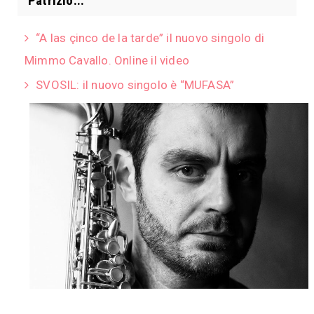
Patrizio...
“A las çinco de la tarde” il nuovo singolo di
Mimmo Cavallo. Online il video
SVOSIL: il nuovo singolo è “MUFASA”