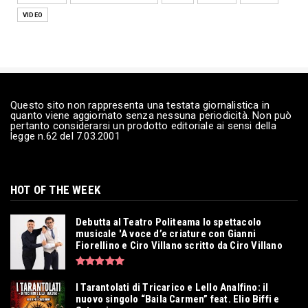
Lug 27, 2026
VIDEO
MUSICA
I Tarantolati di Tricarico e Lello Analfino: il
nuovo singol...
Lug 24, 2026
COMUNICATI STAMPA
Questo sito non rappresenta una testata giornalistica in
quanto viene aggiornato senza nessuna periodicità. Non può
Debutta al Teatro Politeama lo spettacolo
pertanto considerarsi un prodotto editoriale ai sensi della
musicale 'A voce d...
legge n.62 del 7.03.2001
Lug 23, 2026
LE NOSTRE INTERVISTE
GIUMMO: «La mia maschera per rimettere al
HOT OF THE WEEK
centro la musica»
Lug 23, 2026
Debutta al Teatro Politeama lo spettacolo
musicale 'A voce d’e criature con Gianni
Fiorellino e Ciro Villano scritto da Ciro Villano
I Tarantolati di Tricarico e Lello Analfino: il
nuovo singolo “Baila Carmen” feat. Elio Biffi e