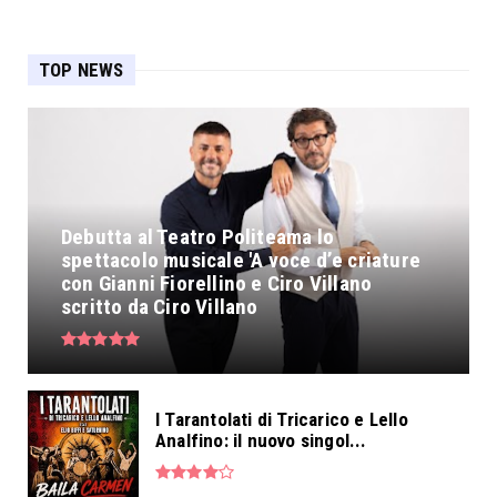
TOP NEWS
Debutta al Teatro Politeama lo
spettacolo musicale 'A voce d’e criature
con Gianni Fiorellino e Ciro Villano
scritto da Ciro Villano
I Tarantolati di Tricarico e Lello
Analfino: il nuovo singol...