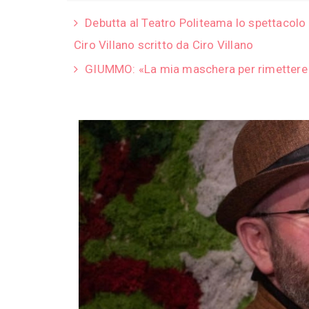
Debutta al Teatro Politeama lo spettacolo m
Ciro Villano scritto da Ciro Villano
GIUMMO: «La mia maschera per rimettere 