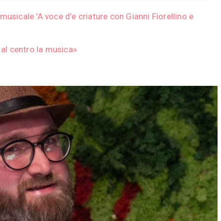
usicale 'A voce d’e criature con Gianni Fiorellino e
al centro la musica»