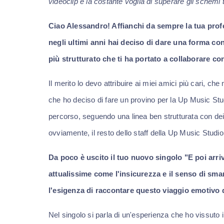
videoclip e la costante voglia di superare gli schemi tra
Ciao Alessandro! Affianchi da sempre la tua prof
negli ultimi anni hai deciso di dare una forma con
più strutturato che ti ha portato a collaborare 
Il merito lo devo attribuire ai miei amici più cari, ch
che ho deciso di fare un provino per la Up Music Studi
percorso, seguendo una linea ben strutturata con dei
ovviamente, il resto dello staff della Up Music Studio
Da poco è uscito il tuo nuovo singolo "E poi arriv
attualissime come l'insicurezza e il senso di sma
l'esigenza di raccontare questo viaggio emotivo d
Nel singolo si parla di un'esperienza che ho vissuto 