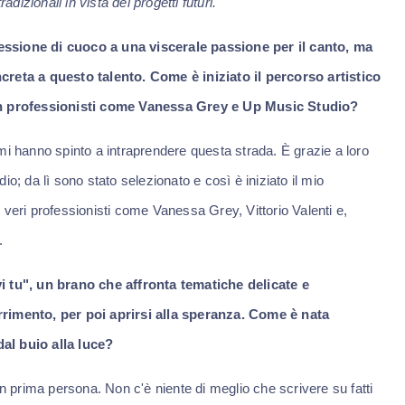
dizionali in vista dei progetti futuri.
essione di cuoco a una viscerale passione per il canto, ma
creta a questo talento. Come è iniziato il percorso artistico
con professionisti come Vanessa Grey e Up Music Studio?
e mi hanno spinto a intraprendere questa strada. È grazie a loro
o; da lì sono stato selezionato e così è iniziato il mio
 veri professionisti come Vanessa Grey, Vittorio Valenti e,
.
i tu", un brano che affronta tematiche delicate e
rrimento, per poi aprirsi alla speranza. Come è nata
al buio alla luce?
in prima persona. Non c'è niente di meglio che scrivere su fatti