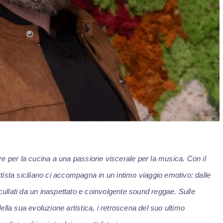
e per la cucina a una passione viscerale per la musica. Con il
artista siciliano ci accompagna in un intimo viaggio emotivo: dalle
 cullati da un inaspettato e coinvolgente sound reggae. Sulle
lla sua evoluzione artistica, i retroscena del suo ultimo