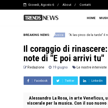
Giovedi, Agosto 6
About
Contatti
HOME
MUSI
gali per ENPA
BREAKING NEWS:
“A las çinco de la tarde” il nuovo singolo di 
Musica
Il coraggio di rinascere
note di "E poi arrivi tu"
Redazione
19 giugno
Le nostre interviste
Facebook
Twitter
Linkedin
Alessandro La Rosa, in arte Veneficus, u
viscerale per la musica. Con il suo nuovo 