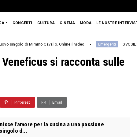
CA
CONCERTI
CULTURA
CINEMA
MODA
LE NOSTRE INTERVIS
Mimmo Cavallo. Online il video
SVOSIL: il nuovo singolo
Emergenti
: Veneficus si racconta sulle
Pinterest
Email
nisce l'amore per la cucina a una passione
singolo d...