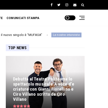
TE
COMUNICATI STAMPA
 è “MUFASA”
Santelmo: «Ripartire dalle origini p
Le nostre interviste
TOP NEWS
Debutta al Teatro Politeama lo
spettacolo musicale 'A voce d’e
criature con Gianni Fiorellino e
Ciro Villano scritto da Ciro
Villano