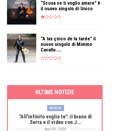
“Scusa se ti voglio amare” è
il nuovo singolo di Unico
“A las çinco de la tarde” il
nuovo singolo di Mimmo
Cavallo....
ULTIME NOTIZIE
MUSICA
"All'infinito voglio te": il brano di
Serra e il video con J...
Ago 05, 2026