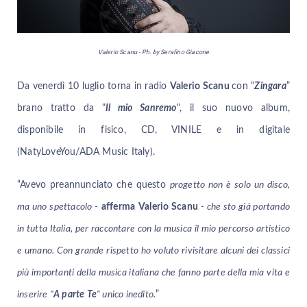
Valerio Scanu - Ph. by Serafino Giacone
Da venerdì 10 luglio torna in radio
Valerio Scanu
con “
Zingara
”
brano tratto da "
Il mio Sanremo
", il suo nuovo album,
disponibile in fisico, CD, VINILE e in digitale
(NatyLoveYou/ADA Music Italy).
“Avevo preannunciato che questo
progetto non è solo un disco,
ma uno spettacolo -
afferma
Valerio Scanu
- che sto già portando
in tutta Italia, per raccontare con la musica il mio percorso artistico
e umano. Con grande rispetto ho voluto rivisitare alcuni dei classici
più importanti della musica italiana che fanno parte della mia vita e
inserire "
A parte Te
" unico inedito.
”