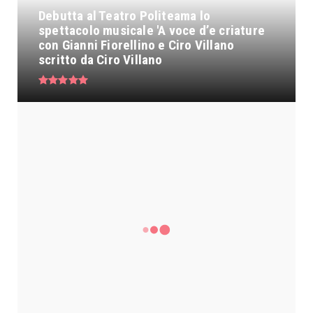
Debutta al Teatro Politeama lo
spettacolo musicale 'A voce d’e criature
con Gianni Fiorellino e Ciro Villano
scritto da Ciro Villano
I Tarantolati di Tricarico e Lello
Analfino: il nuovo singol...
“Candela nell'oscurità” è il nuovo
singolo di Giacomo Laricc...