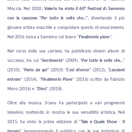
Moccia. Nel 2010,
Valerio ha vinto il 60° Festival di Sanremo
con la canzone "
Per tutte le volte che..
."
, diventando il più
giovane artista maschile a conquistare questo riconoscimento.
Nel 2016 torna a Sanremo col brano ‘
’Finalmente piove
’’.
Nel corso della sua carriera, ha pubblicato diversi album di
successo, tra cui "
Sentimento
" (2009), "
Per tutte le volte che...
"
(2010), "
Parto da qui
" (2010) “
Così diverso
” (2012), “
Lasciami
entrare
‘’ (2014), ‘
’Finalmente Piove
’’ (2016) scritto da Fabrizio
Moro (2016) e ’
’Dieci
’’ (2018).
Oltre alla musica, Scanu ha partecipato a vari programmi
televisivi, mettendo in mostra la sua versatilità artistica. Nel
2015, ha vinto la prima edizione di "
Tale e Quale Show - Il
torneo
", impressionando il pubblico con le sue imitazioni di