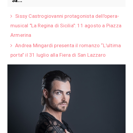
Sa...
Sissy Castrogiovanni protagonista dell'opera-
musical "La Regina di Sicilia": 11 agosto a Piazza
Armerina
Andrea Mingardi presenta il romanzo “L'ultima
porta” il 31 luglio alla Fiera di San Lazzaro