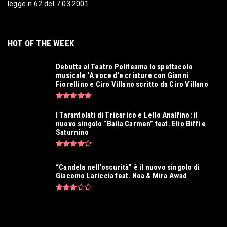
musicale 'A voce d...
legge n.62 del 7.03.2001
Lug 23, 2026
LE NOSTRE INTERVISTE
GIUMMO: «La mia maschera per rimettere al
HOT OF THE WEEK
centro la musica»
Lug 23, 2026
Debutta al Teatro Politeama lo spettacolo
musicale 'A voce d’e criature con Gianni
Fiorellino e Ciro Villano scritto da Ciro Villano
I Tarantolati di Tricarico e Lello Analfino: il
nuovo singolo “Baila Carmen” feat. Elio Biffi e
Saturnino
“Candela nell'oscurità” è il nuovo singolo di
Giacomo Lariccia feat. Noa & Mira Awad