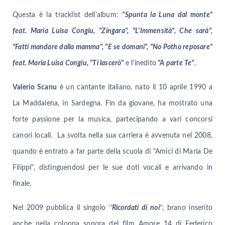
Questa è la tracklist dell'album:
"Spunta la Luna dal monte"
feat. Maria Luisa Congiu, "Zingara", "L'Immensità", Che sarà",
"Fatti mandare dalla mamma", "E se domani", "No Potho reposare"
feat. Maria Luisa Congiu, "Ti lascerò"
e l'inedito
"A parte Te"
.
Valerio Scanu
è un cantante italiano, nato il 10 aprile 1990 a
La Maddalena, in Sardegna. Fin da giovane, ha mostrato una
forte passione per la musica, partecipando a vari concorsi
canori locali. La svolta nella sua carriera è avvenuta nel 2008,
quando è entrato a far parte della scuola di "Amici di Maria De
Filippi", distinguendosi per le sue doti vocali e arrivando in
finale.
Nel 2009 pubblica il singolo ‘
’Ricordati di noi
’’, brano inserito
anche nella colonna sonora del film Amore 14 di Federico