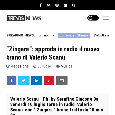
eat. Elio Biffi e Saturnino
BREAKING NEWS:
Debutta al Teatro Pol
Comunicati Stampa
“Zingara”: approda in radio il nuovo
brano di Valerio Scanu
Redazione
08 luglio
Musica
Valerio Scanu - Ph. by Serafino Giacone Da
venerdì 10 luglio torna in radio Valerio
Scanu con “ Zingara ” brano tratto da " Il mio