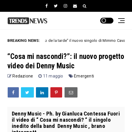
BREAKING NEWS:
“A las çinco de la tarde” il nuovo singolo di Mimmo Cavallo. Online i
sica
“Cosa mi nascondi?”: il nuovo progetto
video dei Denny Music
Redazione
11 maggio
Emergenti
Denny Music - Ph. by Gianluca Contessa Fuori
il video di “ Cosa mi nascondi? ” il singolo
inedito della band Denny Music , brano