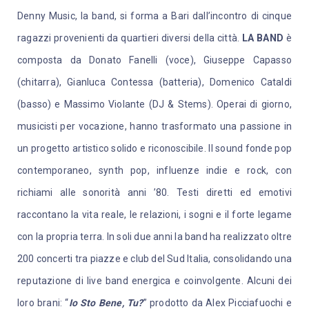
Denny Music, la band, si forma a Bari dall’incontro di cinque
ragazzi provenienti da quartieri diversi della città.
LA BAND
è
composta da
Donato Fanelli (voce), Giuseppe Capasso
(chitarra), Gianluca Contessa (batteria), Domenico Cataldi
(basso) e Massimo Violante (DJ & Stems). Operai di giorno,
musicisti per vocazione, hanno trasformato una passione in
un progetto artistico solido e riconoscibile. Il sound fonde pop
contemporaneo, synth pop, influenze indie e rock, con
richiami alle sonorità anni ’80. Testi diretti ed emotivi
raccontano la vita reale, le relazioni, i sogni e il forte legame
con la propria terra. In soli due anni la band ha realizzato oltre
200 concerti tra piazze e club del Sud Italia, consolidando una
reputazione di live band energica e coinvolgente. Alcuni dei
loro brani: “
Io Sto Bene, Tu?
” prodotto da Alex Picciafuochi e