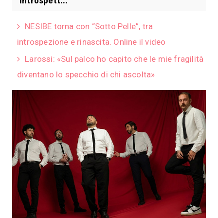
introspett...
NESIBE torna con “Sotto Pelle”, tra
introspezione e rinascita. Online il video
Larossi: «Sul palco ho capito che le mie fragilità
diventano lo specchio di chi ascolta»