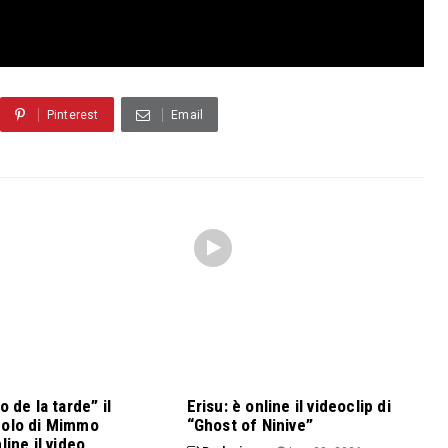
Pinterest
Email
o de la tarde” il
Erisu: è online il videoclip di
golo di Mimmo
“Ghost of Ninive”
line il video