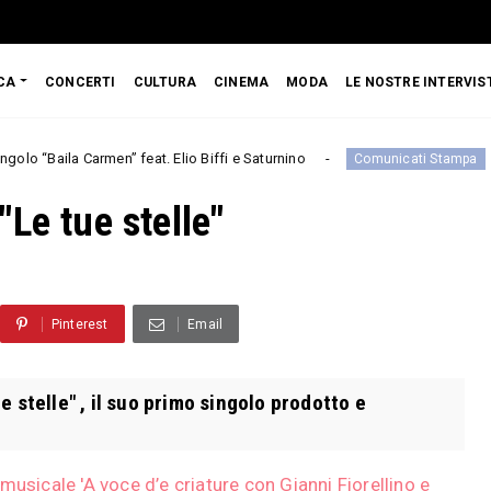
CA
CONCERTI
CULTURA
CINEMA
MODA
LE NOSTRE INTERVIS
Carmen” feat. Elio Biffi e Saturnino
Debutta al T
Comunicati Stampa
Le tue stelle"
Pinterest
Email
 stelle" , il suo primo singolo prodotto e
usicale 'A voce d’e criature con Gianni Fiorellino e