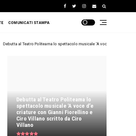
TE
COMUNICATI STAMPA
eatro Politeama lo spettacolo musicale 'A voce d’e criature con Gianni Fiorell
TOP NEWS
Debutta al Teatro Politeama lo
spettacolo musicale 'A voce d’e
criature con Gianni Fiorellino e
Ciro Villano scritto da Ciro
Villano