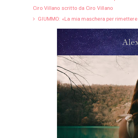
Ciro Villano scritto da Ciro Villano
GIUMMO: «La mia maschera per rimettere 