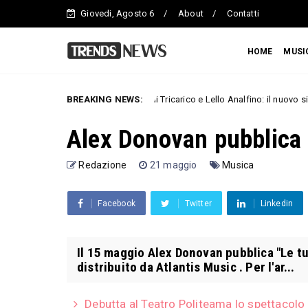
Giovedi, Agosto 6
About
Contatti
HOME
MUSI
I Tarantolati di Tricarico e Lello Analfino: il nuovo singolo “Baila 
BREAKING NEWS:
Musica
Alex Donovan pubblica "
Redazione
21 maggio
Musica
Facebook
Twitter
Linkedin
Il 15 maggio Alex Donovan pubblica "Le tue
distribuito da Atlantis Music . Per l'ar...
Debutta al Teatro Politeama lo spettacolo m