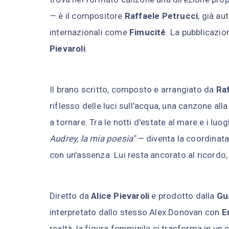
— è il compositore
Raffaele Petrucci
, già au
internazionali come
Fimucité
. La pubblicazi
Pievaroli
.
Il brano scritto, composto e arrangiato da
Raf
riflesso delle luci sull'acqua, una canzone all
a tornare. Tra le notti d'estate al mare e i lu
Audrey, la mia poesia"
— diventa la coordinata
con un'assenza. Lui resta ancorato al ricordo,
Diretto da
Alice Pievaroli
e prodotto dalla
Gua
interpretato dallo stesso Alex Donovan con
E
realtà, la figura femminile si trasforma in un 