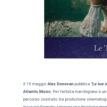
Il 15 maggio
Alex Donovan
pubblica
"Le tue s
Atlantis Music
. Per l'artista marchigiano è u
percorso costruito tra produzione cinematograf
trova nel formato canzone una direzione propr