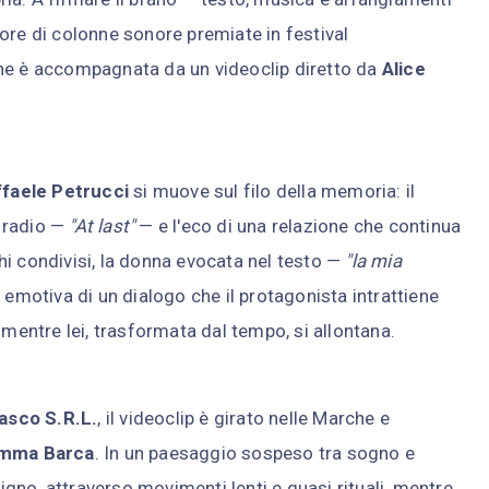
tore di colonne sonore premiate in festival
one è accompagnata da un videoclip diretto da
Alice
faele Petrucci
si muove sul filo della memoria: il
a radio —
"At last"
— e l'eco di una relazione che continua
oghi condivisi, la donna evocata nel testo —
"la mia
 emotiva di un dialogo che il protagonista intrattiene
 mentre lei, trasformata dal tempo, si allontana.
sco S.R.L.
, il videoclip è girato nelle Marche e
mma Barca
. In un paesaggio sospeso tra sogno e
cigno, attraverso movimenti lenti e quasi rituali, mentre