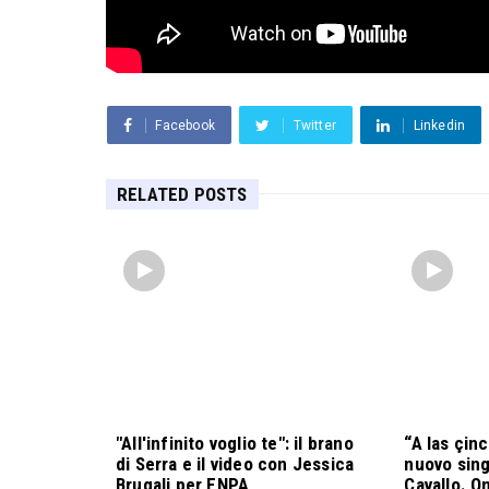
Facebook
Twitter
Linkedin
RELATED POSTS
"All'infinito voglio te": il brano
“A las çinc
di Serra e il video con Jessica
nuovo sin
Brugali per ENPA
Cavallo. On