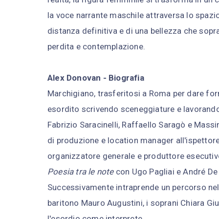
la voce narrante maschile attraversa lo spazio
distanza definitiva e di una bellezza che sopr
perdita e contemplazione.
Alex Donovan - Biografia
Marchigiano, trasferitosi a Roma per dare for
esordito scrivendo sceneggiature e lavorando
Fabrizio Saracinelli, Raffaello Saragò e Massi
di produzione e location manager all'ispettor
organizzatore generale e produttore esecutivo
Poesia tra le note
con Ugo Pagliai e André De 
Successivamente intraprende un percorso nel c
baritono Mauro Augustini, i soprani Chiara G
l'esordio come interprete.