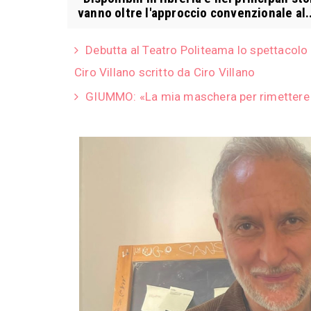
vanno oltre l'approccio convenzionale al..
Debutta al Teatro Politeama lo spettacolo m
Ciro Villano scritto da Ciro Villano
GIUMMO: «La mia maschera per rimettere 