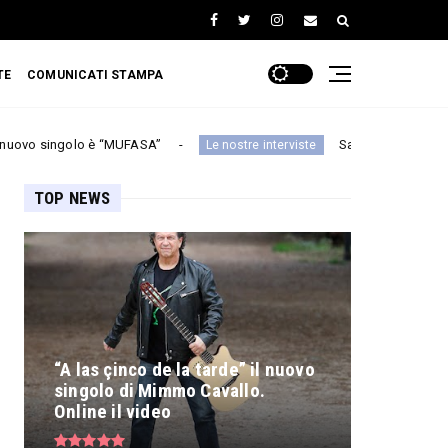
TE
COMUNICATI STAMPA
 “MUFASA”
Santelmo: «Ripartire dalle origini per
Le nostre interviste
TOP NEWS
“A las çinco de la tarde” il nuovo
singolo di Mimmo Cavallo.
Online il video