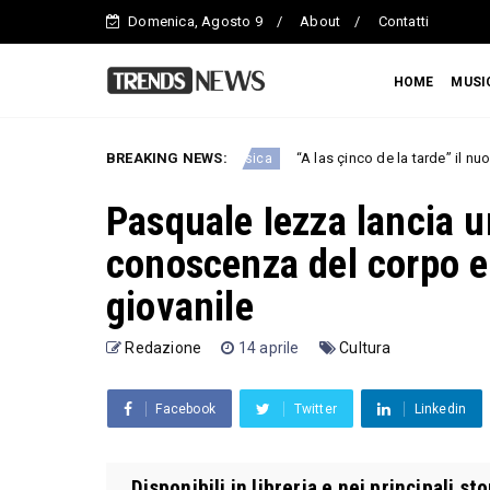
Domenica, Agosto 9
About
Contatti
HOME
MUSI
i per ENPA
BREAKING NEWS:
“A las çinco de la tarde” il nuovo singolo di Mim
Musica
Pasquale Iezza lancia u
conoscenza del corpo e 
giovanile
Redazione
14 aprile
Cultura
Facebook
Twitter
Linkedin
Disponibili in libreria e nei principali st