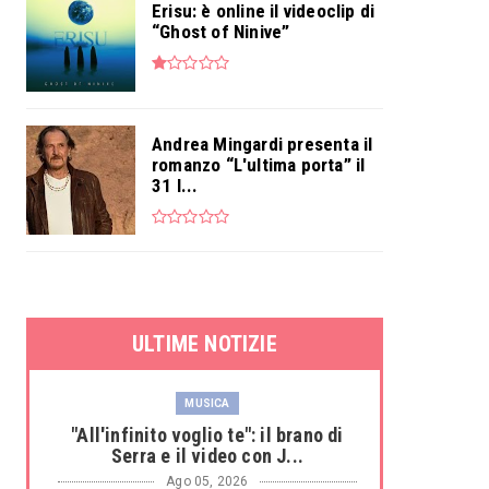
Erisu: è online il videoclip di
“Ghost of Ninive”
Andrea Mingardi presenta il
romanzo “L'ultima porta” il
31 l...
ULTIME NOTIZIE
MUSICA
"All'infinito voglio te": il brano di
Serra e il video con J...
Ago 05, 2026