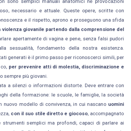
n sono semplici manuali anatomici né provocazioni
ioso, necessario e attuale. Queste opere, scritte con
conoscenza e il rispetto, aprono e proseguono una sfida
a violenza giovanile partendo dalla comprensione del
arlare apertamente di vagina e pene, senza falsi pudori
 alla sessualità, fondamento della nostra esistenza.
 generati è il primo passo per riconoscerci simili, per
oco,
per prevenire atti di molestia, discriminazione e
o sempre più giovani.
ata a silenzi o informazioni distorte. Deve entrare con
ghi della formazione: le scuole, le famiglie, la società
 un nuovo modello di convivenza, in cui nascano
uomini
ezza,
con il suo stile diretto e giocoso
, accompagnato
e strumenti semplici ma profondi, capaci di parlare ai