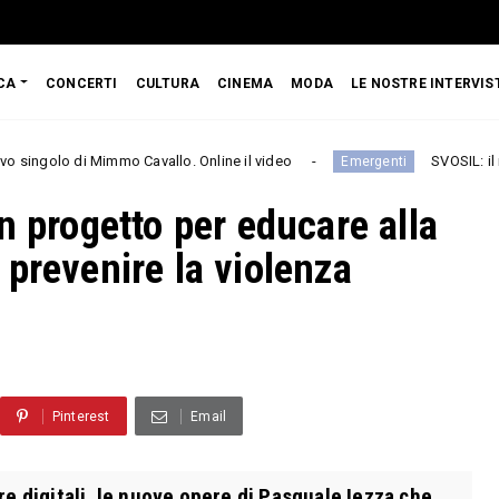
CA
CONCERTI
CULTURA
CINEMA
MODA
LE NOSTRE INTERVIS
mo Cavallo. Online il video
SVOSIL: il nuovo singolo è
Emergenti
n progetto per educare alla
prevenire la violenza
Pinterest
Email
ore digitali, le nuove opere di Pasquale Iezza che