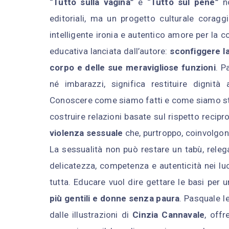
“Tutto sulla vagina”
e
“Tutto sul pene”
no
editoriali, ma un progetto culturale coragg
intelligente ironia e autentico amore per la 
educativa lanciata dall’autore:
sconfiggere l
corpo e delle sue meravigliose funzioni
. P
né imbarazzi, significa restituire dignità
Conoscere come siamo fatti e come siamo stati
costruire relazioni basate sul rispetto recipr
violenza sessuale
che, purtroppo, coinvolgon
La sessualità non può restare un tabù, releg
delicatezza, competenza e autenticità nei luo
tutta. Educare vuol dire gettare le basi per
più gentili e donne senza paura
. Pasquale I
dalle illustrazioni di
Cinzia Cannavale
, offr