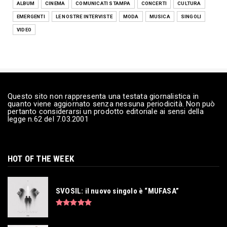
Andrea Mingardi presenta il romanzo
ALBUM
CINEMA
COMUNICATI STAMPA
CONCERTI
CULTURA
“L'ultima porta” il 31 l...
EMERGENTI
LE NOSTRE INTERVISTE
MODA
MUSICA
SINGOLI
Lug 27, 2026
VIDEO
MUSICA
I Tarantolati di Tricarico e Lello Analfino: il
nuovo singol...
Lug 24, 2026
COMUNICATI STAMPA
Questo sito non rappresenta una testata giornalistica in
quanto viene aggiornato senza nessuna periodicità. Non può
Debutta al Teatro Politeama lo spettacolo
pertanto considerarsi un prodotto editoriale ai sensi della
musicale 'A voce d...
legge n.62 del 7.03.2001
Lug 23, 2026
LE NOSTRE INTERVISTE
GIUMMO: «La mia maschera per rimettere al
HOT OF THE WEEK
centro la musica»
Lug 23, 2026
SVOSIL: il nuovo singolo è “MUFASA”