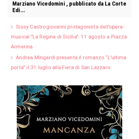
Marziano Vicedomini , pubblicato da La Corte
Edi...
Sissy Castrogiovanni protagonista dell'opera-
musical "La Regina di Sicilia": 11 agosto a Piazza
Armerina
Andrea Mingardi presenta il romanzo “L'ultima
porta” il 31 luglio alla Fiera di San Lazzaro