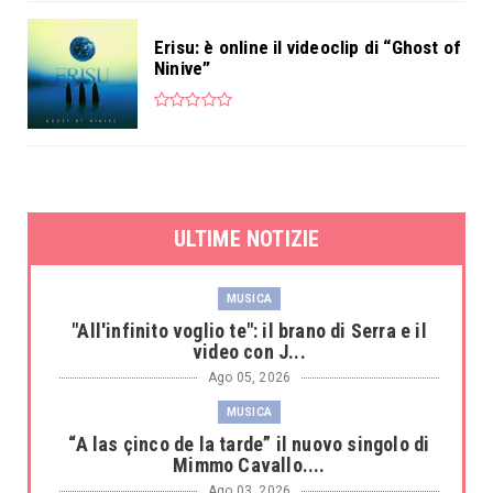
Erisu: è online il videoclip di “Ghost of
Ninive”
ULTIME NOTIZIE
MUSICA
"All'infinito voglio te": il brano di Serra e il
video con J...
Ago 05, 2026
MUSICA
“A las çinco de la tarde” il nuovo singolo di
Mimmo Cavallo....
Ago 03, 2026