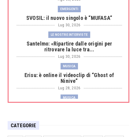
EMERGENTI
SVOSIL: il nuovo singolo è “MUFASA”
Lug 30, 2026
LE NOSTRE INTERVISTE
Santelmo: «Ripartire dalle origini per
ritrovare la luce tra...
Lug 30, 2026
MUSICA
Erisu: è online il videoclip di “Ghost of
Ninive”
Lug 28, 2026
MUSICA
Sissy Castrogiovanni protagonista
dell'opera-musical "La Reg...
Lug 27, 2026
CATEGORIE
CULTURA