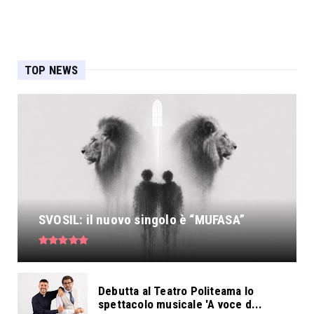
TOP NEWS
SVOSIL: il nuovo singolo è “MUFASA”
Debutta al Teatro Politeama lo
spettacolo musicale 'A voce d...