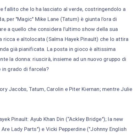
 fallito che lo ha lasciato al verde, costringendolo a
da, per "Magic" Mike Lane (Tatum) è giunta l’ora di
are a quello che considera l’ultimo show della sua
a ricca e altolocata (Salma Hayek Pinault) che lo attira
enda già pianificata. La posta in gioco è altissima
e la donna: riuscirà, insieme ad un nuovo gruppo di
e in grado di farcela?
ory Jacobs, Tatum, Carolin e Piter Kiernan; mentre Julie
yek Pinault: Ayub Khan Din (“Ackley Bridge"); la new
Are Lady Parts") e Vicki Pepperdine ("Johnny English