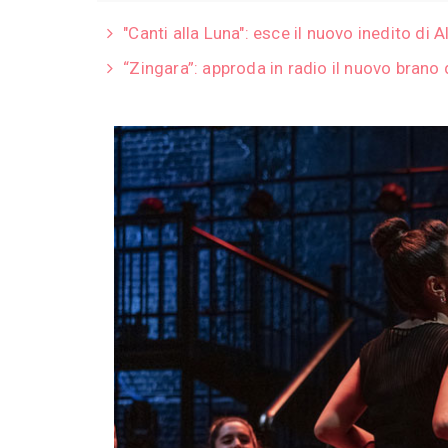
"Canti alla Luna": esce il nuovo inedito di
“Zingara”: approda in radio il nuovo brano 