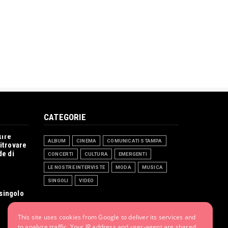
CATEGORIE
tire
ALBUM
CINEMA
COMUNICATI STAMPA
ritrovare
de di
CONCERTI
CULTURA
EMERGENTI
LE NOSTRE INTERVISTE
MODA
MUSICA
SINGOLI
VIDEO
singolo
This site uses cookies from Google to deliver its services and
to analyze traffic. Your IP address and user-agent are shared