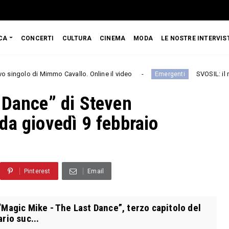
CA
CONCERTI
CULTURA
CINEMA
MODA
LE NOSTRE INTERVIS
immo Cavallo. Online il video
SVOSIL: il nuovo singolo 
Emergenti
 Dance” di Steven
da giovedì 9 febbraio
Pinterest
Email
Magic Mike - The Last Dance”, terzo capitolo del
rio suc...