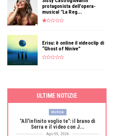
Sissy Castrogiovanni
protagonista dell'opera-
musical "La Reg...
Erisu: è online il videoclip di
“Ghost of Ninive”
ULTIME NOTIZIE
MUSICA
"All'infinito voglio te": il brano di
Serra e il video con J...
Ago 05, 2026