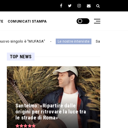
TE
COMUNICATI STAMPA
è “MUFASA”
Santelmo: «Ripartire dalle origini pe
Le nostre interviste
TOP NEWS
Santelmo: «Ripartire dalle
origini per ritrovare la luce tra
le strade di Roma»