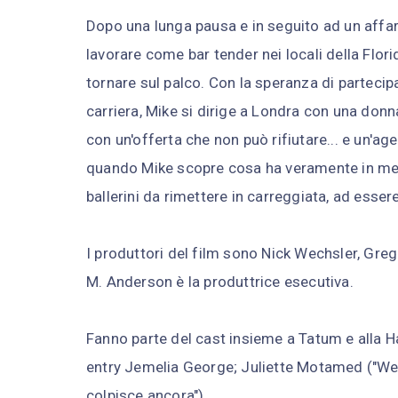
Dopo una lunga pausa e in seguito ad un affare
lavorare come bar tender nei locali della Flori
tornare sul palco. Con la speranza di partecip
carriera, Mike si dirige a Londra con una donn
con un'offerta che non può rifiutare... e un'ag
quando Mike scopre cosa ha veramente in ment
ballerini da rimettere in carreggiata, ad esser
I produttori del film sono Nick Wechsler, Greg
M. Anderson è la produttrice esecutiva.
Fanno parte del cast insieme a Tatum e alla Ha
entry Jemelia George; Juliette Motamed ("We 
colpisce ancora").