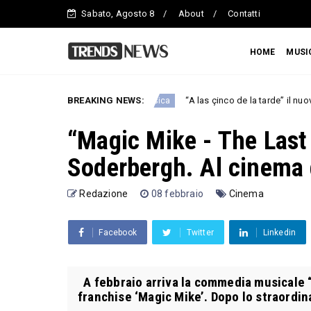
Sabato, Agosto 8
About
Contatti
HOME
MUSI
ali per ENPA
BREAKING NEWS:
“A las çinco de la tarde” il nuovo singolo di M
Musica
“Magic Mike - The Last
Soderbergh. Al cinema 
Redazione
08 febbraio
Cinema
Facebook
Twitter
Linkedin
A febbraio arriva la commedia musicale “
franchise ‘Magic Mike’. Dopo lo straordina