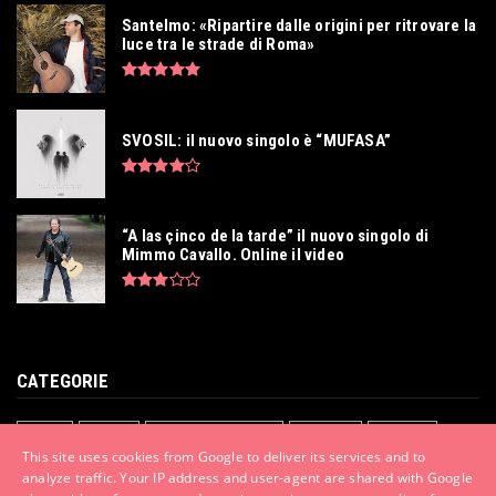
Lug 23, 2026
Santelmo: «Ripartire dalle origini per ritrovare la
luce tra le strade di Roma»
SVOSIL: il nuovo singolo è “MUFASA”
“A las çinco de la tarde” il nuovo singolo di
Mimmo Cavallo. Online il video
CATEGORIE
ALBUM
CINEMA
COMUNICATI STAMPA
CONCERTI
CULTURA
This site uses cookies from Google to deliver its services and to
EMERGENTI
LE NOSTRE INTERVISTE
MODA
MUSICA
SINGOLI
analyze traffic. Your IP address and user-agent are shared with Google
VIDEO