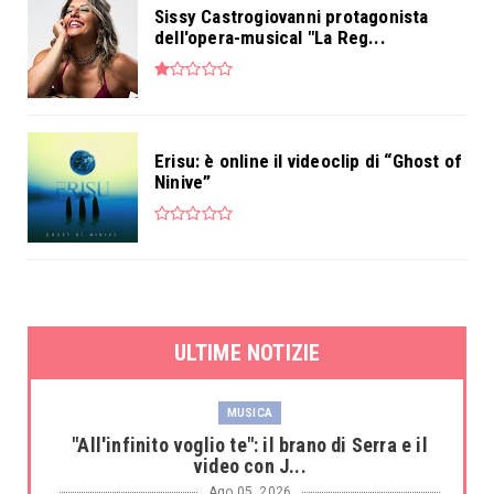
Sissy Castrogiovanni protagonista
dell'opera-musical "La Reg...
Erisu: è online il videoclip di “Ghost of
Ninive”
ULTIME NOTIZIE
MUSICA
"All'infinito voglio te": il brano di Serra e il
video con J...
Ago 05, 2026