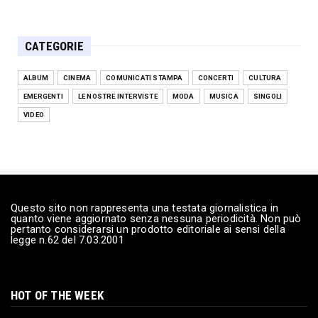
Sissy Castrogiovanni protagonista
dell'opera-musical "La Reg...
Lug 27, 2026
CATEGORIE
CULTURA
Andrea Mingardi presenta il romanzo
ALBUM
CINEMA
COMUNICATI STAMPA
CONCERTI
CULTURA
“L'ultima porta” il 31 l...
EMERGENTI
LE NOSTRE INTERVISTE
MODA
MUSICA
SINGOLI
Lug 27, 2026
VIDEO
MUSICA
I Tarantolati di Tricarico e Lello Analfino: il
nuovo singol...
Lug 24, 2026
COMUNICATI STAMPA
Questo sito non rappresenta una testata giornalistica in
quanto viene aggiornato senza nessuna periodicità. Non può
Debutta al Teatro Politeama lo spettacolo
pertanto considerarsi un prodotto editoriale ai sensi della
musicale 'A voce d...
legge n.62 del 7.03.2001
Lug 23, 2026
LE NOSTRE INTERVISTE
GIUMMO: «La mia maschera per rimettere al
HOT OF THE WEEK
centro la musica»