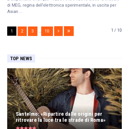
di MEG, regina dell'elettronica sperimentale, in uscita per
Asian ...
1 / 10
1
2
3
...
10
TOP NEWS
Santelmo: «Ripartire dalle origini per
ritrovare la luce tra le strade di Roma»